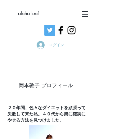
aloha leaf
ログイン
岡本敦子 プロフィール
​２０年間、色々な
ダイエットを頑張って
失敗して来た
私。
４０代から楽に確実に
やせる方法を見つけました。