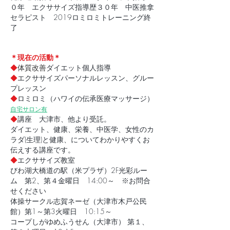
０年 エクササイズ指導歴３０年 中医推拿
セラピスト 2019ロミロミトレーニング終
了
＊現在の活動＊
◆
体質改善
ダイエット個人指導
◆
エクササイズパーソナルレッスン、グルー
プレッスン
◆
ロミロミ（ハワイの伝承医療マッサージ）
自宅サロン有
◆
講座 大津市、他より受託。
ダイエット、健康、栄養、中医学、女性のカ
ラダ(生理)と健康、についてわかりやすくお
伝えする講座です。
◆
エクササイズ教室
びわ湖大橋道の駅（米プラザ）2F光彩ルー
ム 第2、第４金曜日 14:00～ ※お問合
せください
体操サークル志賀ネーゼ（大津市木戸公民
館）第1～第3火曜日 10:15～
コープしがゆめふうせん（大津市） 第１、