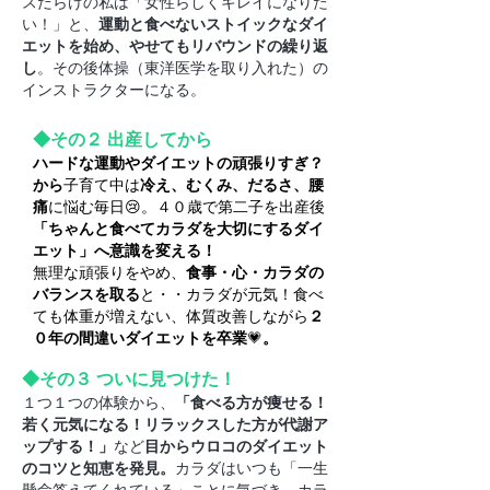
スだらけの私は「女性らしくキレイになりた
い！」と、
運動と食べないストイックなダイ
エットを始め、やせてもリバウンドの繰り返
し
。その後体操（東洋医学を取り入れた）の
インストラクターになる。
◆その２ 出産してから
ハードな運動やダイエットの頑張りすぎ？
から
子育て中は
冷え、むくみ、だるさ、腰
痛
に悩む毎日😢。４０歳で第二子を出産後
「ちゃんと食べてカラダを大切にするダイ
エット」へ意識を変える！
無理な頑張りをやめ、
食事・心・カラダの
バランスを取る
と・・カラダが元気！食べ
ても体重が増えない、体質改善しながら
２
０年の間違いダイエットを卒業
💗
。
◆その３ ついに見つけた！
１つ１つの体験から、
「食べる方が痩せる！
若く元気になる！リラックスした方が代謝ア
ップする！」
など
目からウロコのダイエット
のコツと知恵を発見。
カラダはいつも「一生
懸命答えてくれている」ことに気づき、カラ