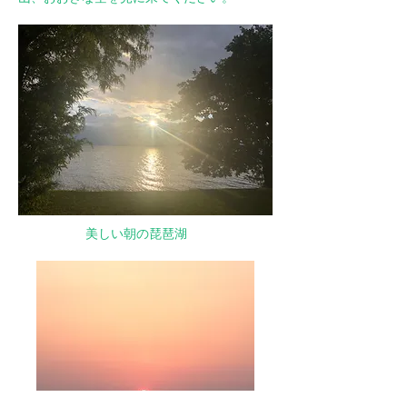
​美しい朝の琵琶湖