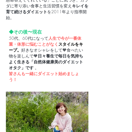
ダに寄り添い食事と生活習慣を変え
キレイを
育て続けるダイエット
を2011年より指導開
始。
◆その後〜現在
50代
、60代
になって
人生で今が一番体
重・体形に悩むことがなく
スタイルをキ
ープ。
好きなオシャレをして🧡食べたい
物を楽しんで🧡
日々養生で毎日を気持ち
よく生きる「自然体健康美
​の
ダイエット
オタク」です
。
皆さんも一緒にダイエット始めましょ
う！