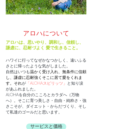
アロハについて
アロハは、思いやり、調和し、信頼し、
謙虚に、忍耐づよく 愛で生きること。
ハワイに行ってなぜかなつかしく、遠いふる
さとに帰ったような気がしました。
自然はいつも
温かく受け入れ、無条件に信頼
し、謙虚に忍耐強くそこに居て愛をくれま
す。それ
が
「ALOHAスピリッツ」
と知り涙
があふれました。
ALOHAを自分のこころとカラダへ（万物
へ）。そこに育つ美しさ・自由・純粋さ・強
さこそが、ダイエット
・からだづくり
、
そし
て私達のゴールだと思います。
サービスと価格