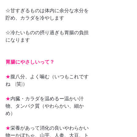
☆甘すぎるものは体内に余分な水分を
貯め、カラダを冷やします
☆冷たいものの摂り過ぎも胃腸の負担
になります
胃腸にやさしいって？
★
腹八分、よく噛む（いつもこれです
ね　(笑)）
★
内臓・カラダを温めるー温かい汁
物、タンパク質（やわらかい、細か
め）
★
栄養があって消化の良いやわらかい
物ーかぼちゃ、山芋、人参、大豆、ト