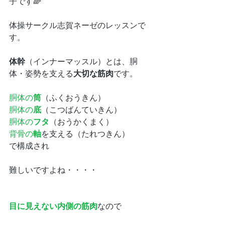
子です🌈
体操サークル志賀ネーゼのレッスンで
す。
体幹
（インナーマッスル）
とは、胴
体・姿勢を支える
大切な筋肉
です。
胴体の
筒
（ふくおうきん）
胴体の
底
（こつばんていきん）
胴体の
フタ
（おうかくまく）
背骨の
軸
を支える
（たれつきん）
で構成され
難しいですよね・・・・
目に見えない内側の筋肉
なので